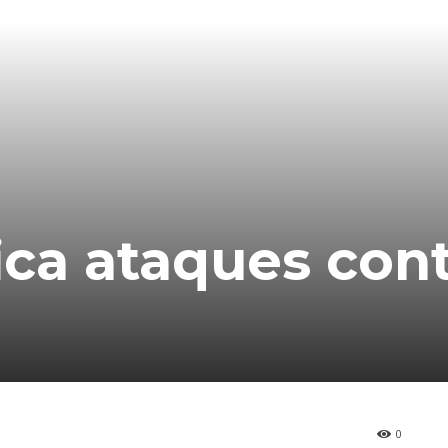
fica ataques con
0