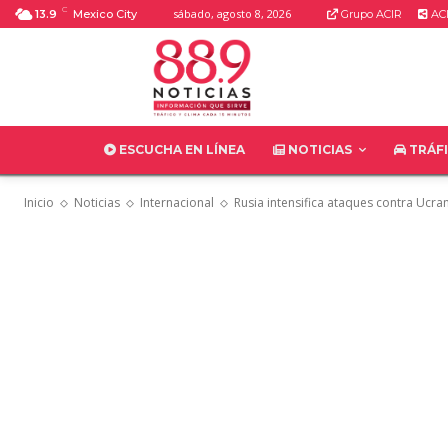
C
sábado, agosto 8, 2026
13.9
Mexico City
Grupo ACIR
ACI
ESCUCHA EN LÍNEA
NOTICIAS
TRÁF
Inicio
Noticias
Internacional
Rusia intensifica ataques contra Ucra