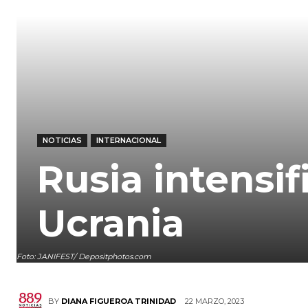
NOTICIAS
INTERNACIONAL
Rusia intensi
Ucrania
Foto: JANIFEST/ Depositphotos.com
22 MARZO, 2023
BY
DIANA FIGUEROA TRINIDAD