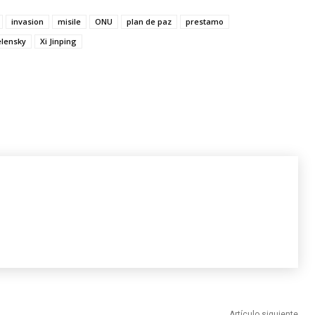
invasion
misile
ONU
plan de paz
prestamo
elensky
Xi Jinping
Artículo siguiente