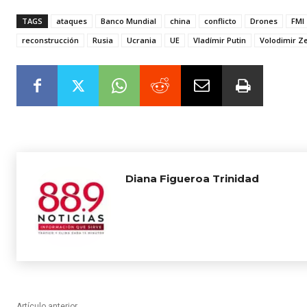
TAGS
ataques
Banco Mundial
china
conflicto
Drones
FMI
reconstrucción
Rusia
Ucrania
UE
Vladímir Putin
Volodimir Z
Diana Figueroa Trinidad
Artículo anterior