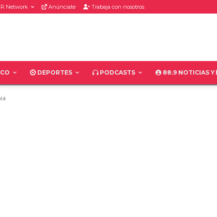
R Network
Anúnciate
Trabaja con nosotros
ICO
DEPORTES
PODCASTS
88.9 NOTICIAS Y
nia