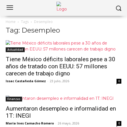
Home
Tags
Desempleo
Tag: Desempleo
Actualidad
Tiene México déficits laborales pese a 30
años de tratado con EEUU: 57 millones
carecen de trabajo digno
Issac Castañeda Gómez
-
23 julio, 2026
0
Finanzas
Aumentaron desempleo e informalidad en
1T: INEGI
María Ines Camacho Romero
-
26 mayo, 2026
0