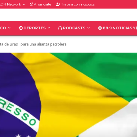
CIR Network
Anúnciate
Trabaja con nosotros
ICO
DEPORTES
PODCASTS
88.9 NOTICIAS Y
a de Brasil para una alianza petrolera