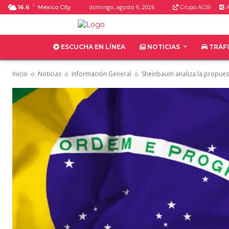
C
domingo, agosto 9, 2026
16.6
Mexico City
Grupo ACIR
A
ESCUCHA EN LÍNEA
NOTICIAS
TRÁF
Inicio
Noticias
Información General
Sheinbaum analiza la propuest