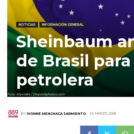
NOTICIAS
INFORMACIÓN GENERAL
Sheinbaum ana
de Brasil para
petrolera
Foto: Alexis84 / Depositphotos.com
24 MARZO, 2026
BY
IVONNE MENCHACA SARMIENTO