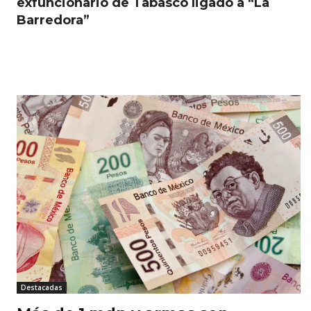
exfuncionario de Tabasco ligado a “La
Barredora”
RELATED ARTICLES
Destacadas