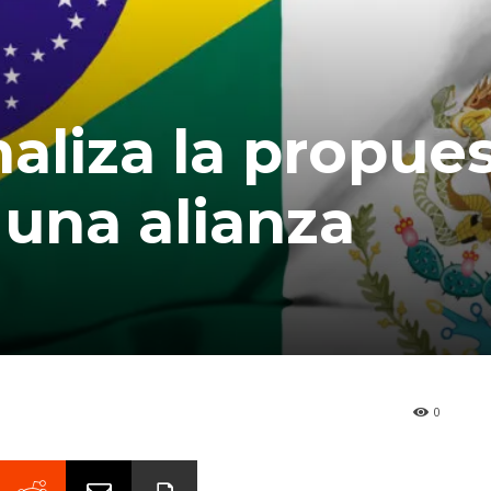
liza la propue
 una alianza
0