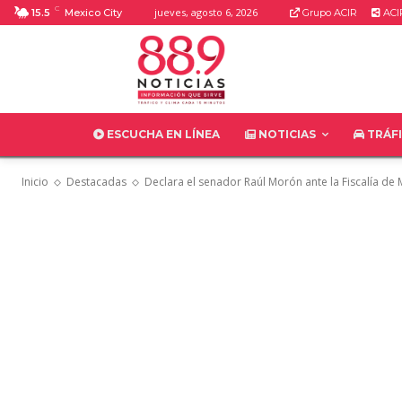
C
jueves, agosto 6, 2026
15.5
Mexico City
Grupo ACIR
ACI
ESCUCHA EN LÍNEA
NOTICIAS
TRÁF
Inicio
Destacadas
Declara el senador Raúl Morón ante la Fiscalía de 