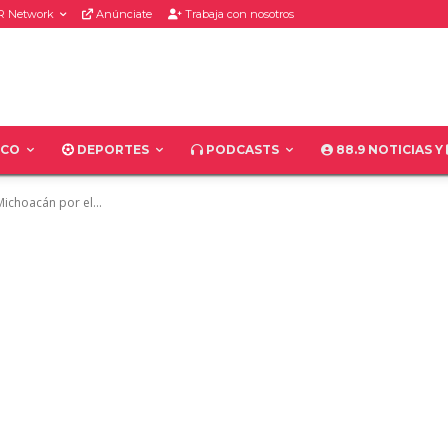
R Network
Anúnciate
Trabaja con nosotros
ICO
DEPORTES
PODCASTS
88.9 NOTICIAS Y
Michoacán por el...