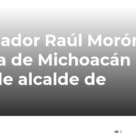
nador Raúl Moró
lía de Michoacán
de alcalde de
0