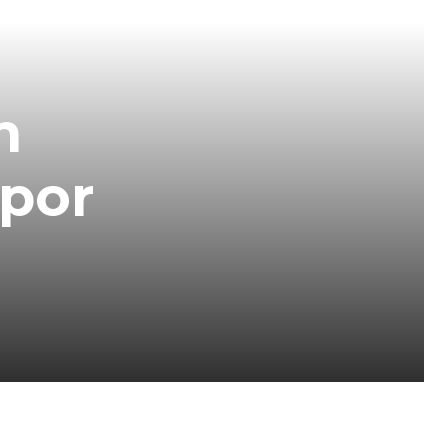
n
 por