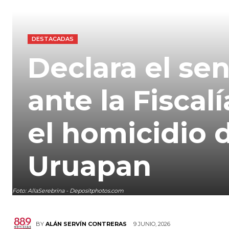
DESTACADAS
Declara el se
ante la Fisca
el homicidio 
Uruapan
Foto: AllaSerebrina - Depositphotos.com
9 JUNIO, 2026
BY
ALÁN SERVÍN CONTRERAS