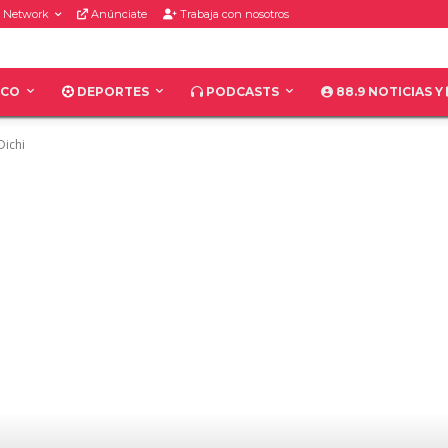
 Network
Anúnciate
Trabaja con nosotros
ICO
DEPORTES
PODCASTS
88.9 NOTICIAS Y
Dichi