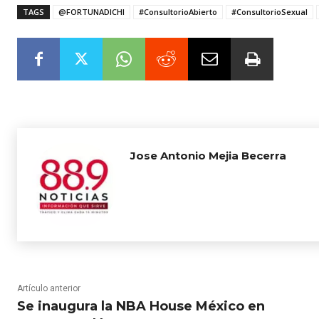
TAGS
@FORTUNADICHI
#ConsultorioAbierto
#ConsultorioSexual
Jose Antonio Mejia Becerra
Artículo anterior
Se inaugura la NBA House México en