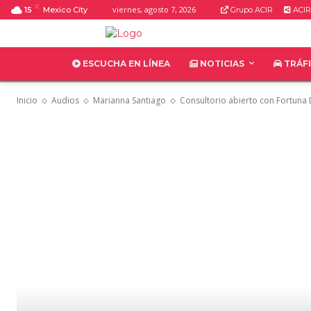
C
viernes, agosto 7, 2026
15
Mexico City
Grupo ACIR
ACIR
ESCUCHA EN LÍNEA
NOTICIAS
TRÁF
Inicio
Audios
Marianna Santiago
Consultorio abierto con Fortuna 