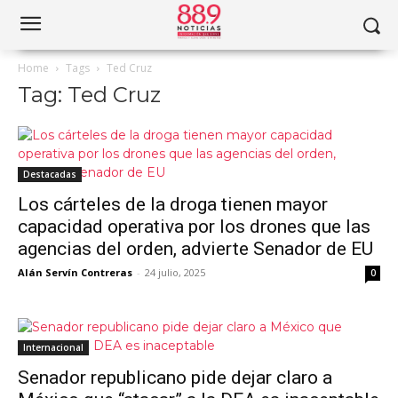
Home
Tags
Ted Cruz
Tag: Ted Cruz
Destacadas
Los cárteles de la droga tienen mayor
capacidad operativa por los drones que las
agencias del orden, advierte Senador de EU
Alán Servín Contreras
-
24 julio, 2025
0
Internacional
Senador republicano pide dejar claro a