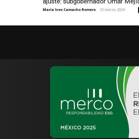
ajuste: subgobernador Omar Mejí
María Ines Camacho Romero
-
13 marzo, 2024