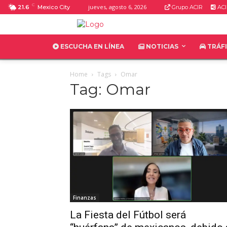
C
jueves, agosto 6, 2026
21.6
Mexico City
Grupo ACIR
ACI
ESCUCHA EN LÍNEA
NOTICIAS
TRÁF
Home
Tags
Omar
Tag: Omar
Finanzas
La Fiesta del Fútbol será