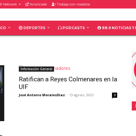
R Network
Anúnciate
Trabaja con nosotros
ICO
DEPORTES
PODCASTS
88.9 NOTICIAS Y
Información General
Ratifican a Reyes Colmenares en la
UIF
José Antonio MoralesDiaz
-
13 agosto, 2025
0