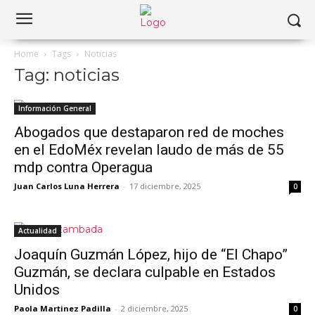
Home
Tags
Noticias
Tag: noticias
Información General
Abogados que destaparon red de moches
en el EdoMéx revelan laudo de más de 55
mdp contra Operagua
Juan Carlos Luna Herrera
-
17 diciembre, 2025
0
Actualidad
Joaquín Guzmán López, hijo de “El Chapo”
Guzmán, se declara culpable en Estados
Unidos
Paola Martinez Padilla
-
2 diciembre, 2025
0