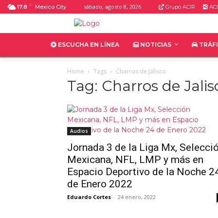
C
sábado, agosto 8, 2026
17.8
Mexico City
Grupo ACIR
ACI
ESCUCHA EN LÍNEA
NOTICIAS
TRÁF
Home
Tags
Charros de Jalisco
Tag: Charros de Jalis
Audios
Jornada 3 de la Liga Mx, Selecci
Mexicana, NFL, LMP y más en
Espacio Deportivo de la Noche 2
de Enero 2022
Eduardo Cortes
-
24 enero, 2022