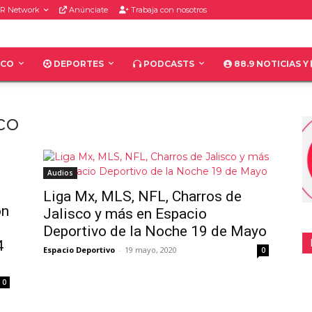
R Network
Anúnciate
Trabaja con nosotros
ICO
DEPORTES
PODCASTS
88.9 NOTICIAS Y
co
Audios
Liga Mx, MLS, NFL, Charros de
ón
Jalisco y más en Espacio
Deportivo de la Noche 19 de Mayo
4
Espacio Deportivo
-
19 mayo, 2020
0
0