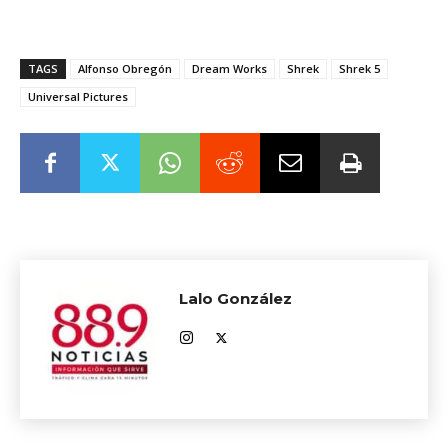
TAGS
Alfonso Obregón
Dream Works
Shrek
Shrek 5
Universal Pictures
Lalo González