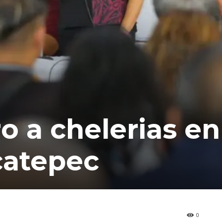
o a chelerias en
catepec
0