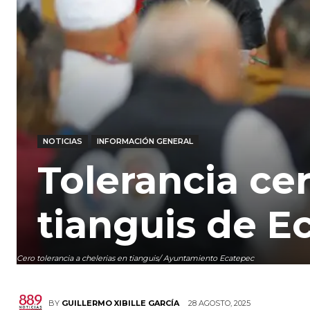
NOTICIAS
INFORMACIÓN GENERAL
Tolerancia cer
tianguis de E
Cero tolerancia a chelerias en tianguis/ Ayuntamiento Ecatepec
28 AGOSTO, 2025
BY
GUILLERMO XIBILLE GARCÍA