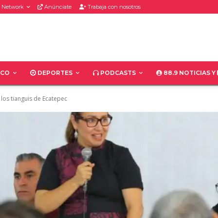
 Network
Anúnciate
Trabaja con nosotros
ICO
DEPORTES
PODCASTS
88.9 NOTICIAS Y
 los tianguis de Ecatepec