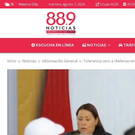
C
viernes, agosto 7, 2026
15
Mexico City
Grupo ACIR
ACIR
ESCUCHA EN LÍNEA
NOTICIAS
TRÁF
Inicio
Noticias
Información General
Tolerancia cero a chelerias en