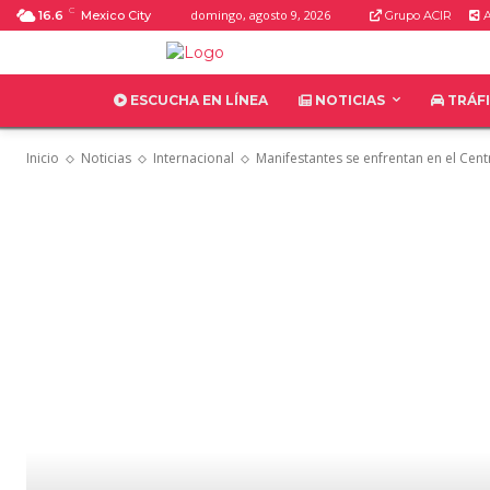
C
domingo, agosto 9, 2026
16.6
Mexico City
Grupo ACIR
A
ESCUCHA EN LÍNEA
NOTICIAS
TRÁF
Inicio
Noticias
Internacional
Manifestantes se enfrentan en el Cent