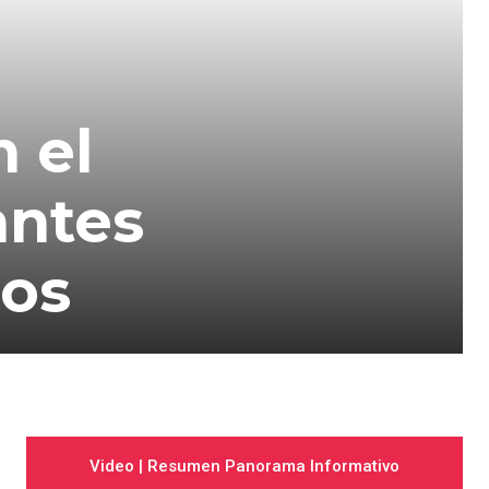
 el
antes
dos
Video | Resumen Panorama Informativo