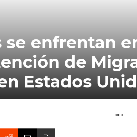
 se enfrentan en
tención de Migr
 en Estados Uni
0