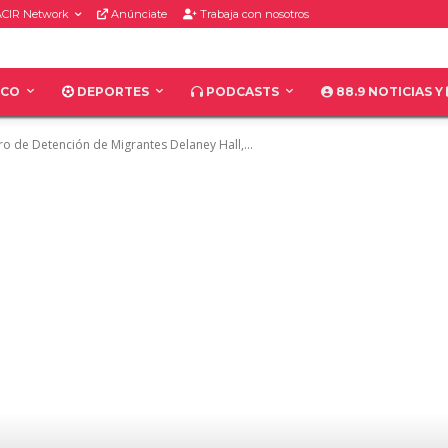
CIR Network
Anúnciate
Trabaja con nosotros
ICO
DEPORTES
PODCASTS
88.9 NOTICIAS Y
ro de Detención de Migrantes Delaney Hall,...