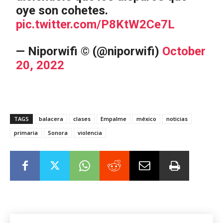
oye son cohetes.
pic.twitter.com/P8KtW2Ce7L
— Niporwifi © (@niporwifi)
October
20, 2022
TAGS
balacera
clases
Empalme
méxico
noticias
primaria
Sonora
violencia