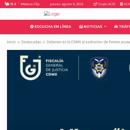
C
jueves, agosto 6, 2026
15.5
Mexico City
Grupo ACIR
ACI
ESCUCHA EN LÍNEA
NOTICIAS
TRÁF
Inicio
Destacadas
Detienen en la CDMX al exdirector de Pemex acusad