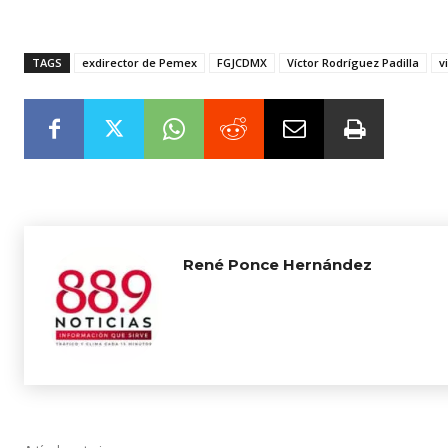
TAGS
exdirector de Pemex
FGJCDMX
Víctor Rodríguez Padilla
v
René Ponce Hernández