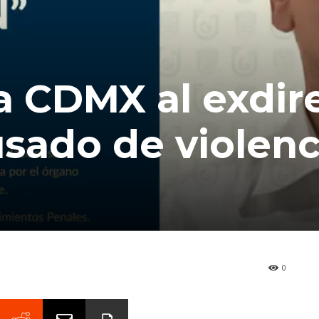
a CDMX al exdir
sado de violenc
0