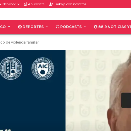
R Network
Anúnciate
Trabaja con nosotros
ICO
DEPORTES
PODCASTS
88.9 NOTICIAS Y
o de violencia familiar