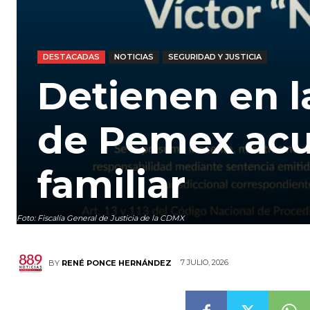
DESTACADAS
NOTICIAS
SEGURIDAD Y JUSTICIA
Detienen en l
de Pemex acu
familiar
Foto: Fiscalía General de Justicia de la CDMX
7 JULIO, 2026
BY
RENÉ PONCE HERNÁNDEZ