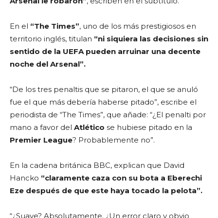
Arsenal le robaron”
, escriben en el subtítulo.
En el
“The Times”
, uno de los más prestigiosos en
territorio inglés, titulan
“ni siquiera las decisiones sin
sentido de la UEFA pueden arruinar una decente
noche del Arsenal”.
“De los tres penaltis que se pitaron, el que se anuló
fue el que más debería haberse pitado”, escribe el
periodista de “The Times”, que añade: “¿El penalti por
mano a favor del
Atlético
se hubiese pitado en la
Premier League
? Probablemente no”.
En la cadena británica BBC, explican que David
Hancko
“claramente caza con su bota a Eberechi
Eze después de que este haya tocado la pelota”.
“¿Suave? Absolutamente. ¿Un error claro y obvio