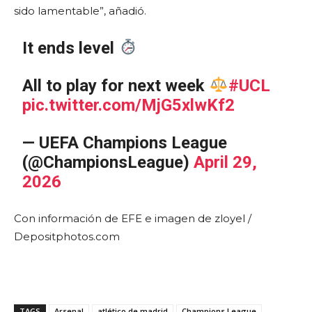
sido lamentable”, añadió.
It ends level
All to play for next week
#UCL
pic.twitter.com/MjG5xlwKf2
— UEFA Champions League
(@ChampionsLeague)
April 29,
2026
Con información de EFE e imagen de zloyel /
Depositphotos.com
TAGS
Arsenal
atlético de madrid
Champions League