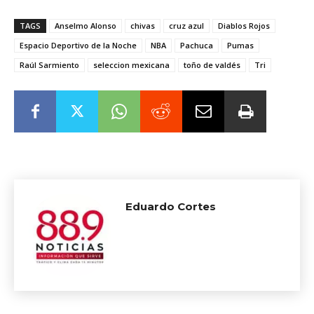
TAGS
Anselmo Alonso
chivas
cruz azul
Diablos Rojos
Espacio Deportivo de la Noche
NBA
Pachuca
Pumas
Raúl Sarmiento
seleccion mexicana
toño de valdés
Tri
Eduardo Cortes