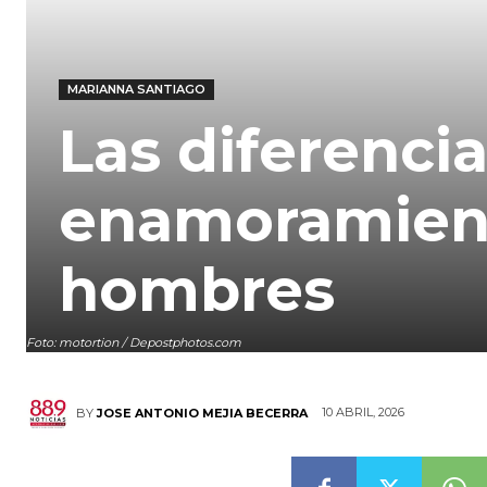
MARIANNA SANTIAGO
Las diferencia
enamoramient
hombres
Foto: motortion / Depostphotos.com
10 ABRIL, 2026
BY
JOSE ANTONIO MEJIA BECERRA