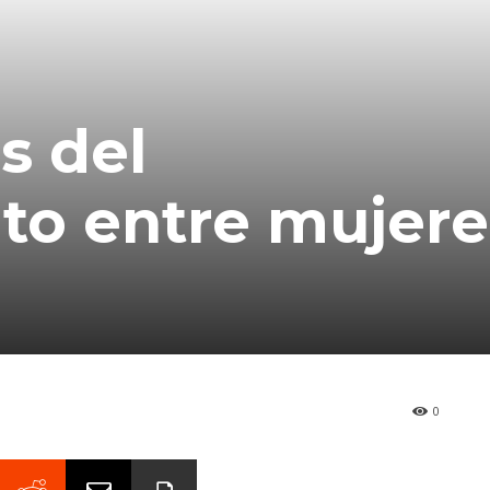
s del
o entre mujere
0