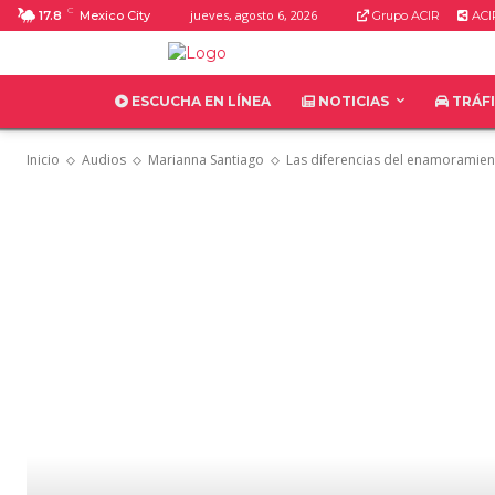
C
jueves, agosto 6, 2026
17.8
Mexico City
Grupo ACIR
ACI
ESCUCHA EN LÍNEA
NOTICIAS
TRÁF
Inicio
Audios
Marianna Santiago
Las diferencias del enamoramien