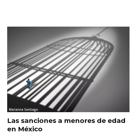
RELATED ARTICLES
Marianna Santiago
Las sanciones a menores de edad
en México