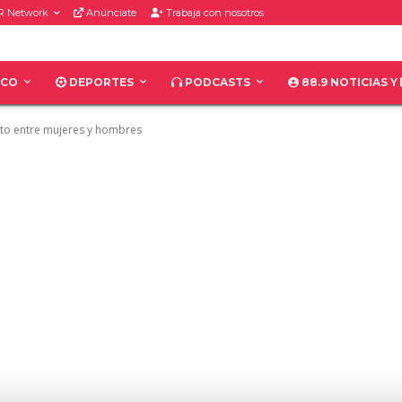
R Network
Anúnciate
Trabaja con nosotros
ICO
DEPORTES
PODCASTS
88.9 NOTICIAS Y
to entre mujeres y hombres