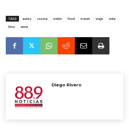
TAGS
autos
cocina
estilo
food
travel
viaje
vida
Vino
wine
Diego Rivero