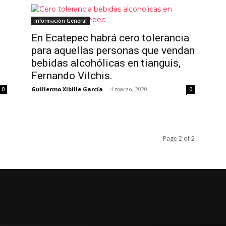
Información General
En Ecatepec habrá cero tolerancia
para aquellas personas que vendan
bebidas alcohólicas en tianguis,
Fernando Vilchis.
Guillermo Xibille García
-
4 marzo, 2020
0
0
Page 2 of 2