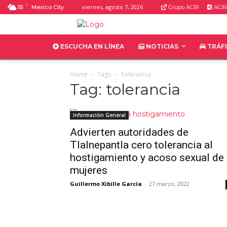
C
viernes, agosto 7, 2026
15
Mexico City
Grupo ACIR
ACIR
ESCUCHA EN LÍNEA
NOTICIAS
TRÁF
Home
Tags
Tolerancia
Tag: tolerancia
Información General
Advierten autoridades de
Tlalnepantla cero tolerancia al
hostigamiento y acoso sexual de
mujeres
Guillermo Xibille García
-
27 marzo, 2022