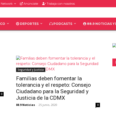
 Network
Anúnciate
Trabaja con nosotros
ICO
DEPORTES
PODCASTS
88.9 NOTICIAS Y
Seguridad y Justicia
Familias deben fomentar la
tolerancia y el respeto: Consejo
Ciudadano para la Seguridad y
0
Justicia de la CDMX
88.9 Noticias
-
25 junio, 2020
0