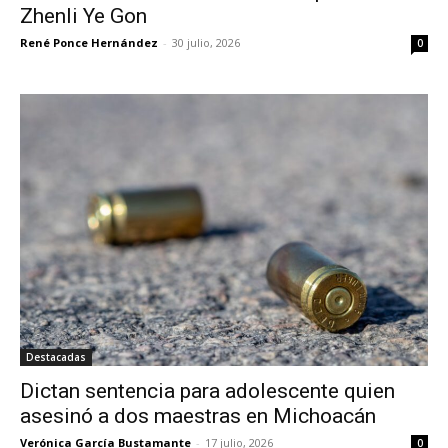
Zhenli Ye Gon
René Ponce Hernández
-
30 julio, 2026
0
Destacadas
Dictan sentencia para adolescente quien
asesinó a dos maestras en Michoacán
Verónica García Bustamante
-
17 julio, 2026
0