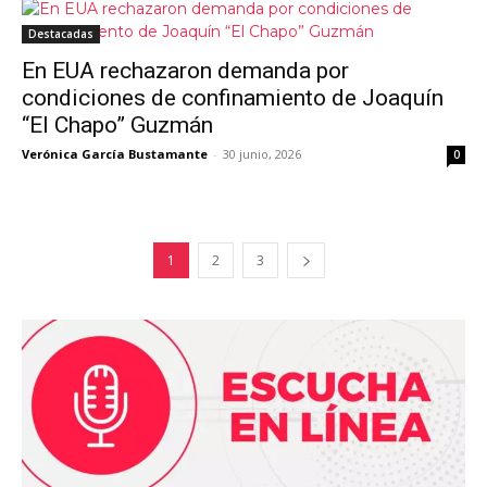
Destacadas
En EUA rechazaron demanda por
condiciones de confinamiento de Joaquín
“El Chapo” Guzmán
Verónica García Bustamante
-
30 junio, 2026
0
1
2
3