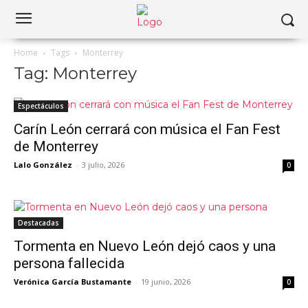
Home
Tags
Monterrey
Tag: Monterrey
Espectáculos
Carín León cerrará con música el Fan Fest
de Monterrey
Lalo González
-
3 julio, 2026
0
Destacadas
Tormenta en Nuevo León dejó caos y una
persona fallecida
Verónica García Bustamante
-
19 junio, 2026
0