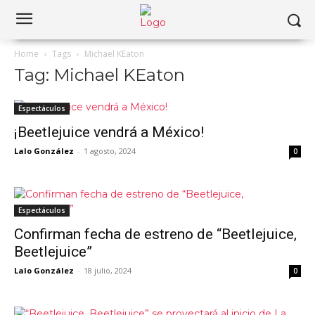
Home
Tags
Michael KEaton
Tag: Michael KEaton
Espectáculos
¡Beetlejuice vendrá a México!
Lalo González
-
1 agosto, 2024
0
Espectáculos
Confirman fecha de estreno de “Beetlejuice,
Beetlejuice”
Lalo González
-
18 julio, 2024
0