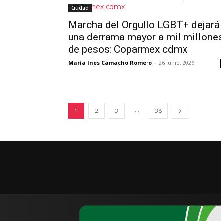
Ciudad
Marcha del Orgullo LGBT+ dejará
una derrama mayor a mil millone
de pesos: Coparmex cdmx
María Ines Camacho Romero
-
26 junio, 2026
...
1
2
3
38