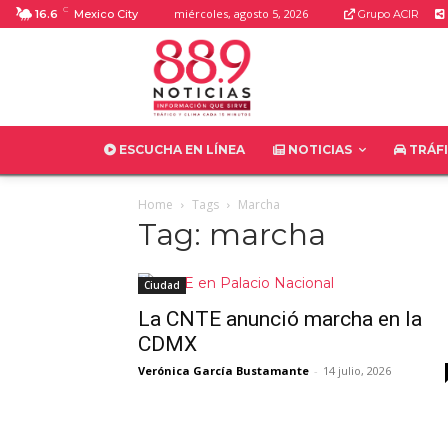
C
miércoles, agosto 5, 2026
16.6
Mexico City
Grupo ACIR
ESCUCHA EN LÍNEA
NOTICIAS
TRÁF
Home
Tags
Marcha
Tag: marcha
Ciudad
La CNTE anunció marcha en la
CDMX
Verónica García Bustamante
-
14 julio, 2026