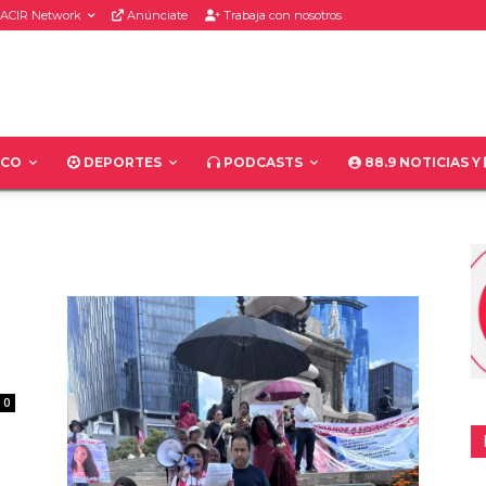
ACIR Network
Anúnciate
Trabaja con nosotros
ICO
DEPORTES
PODCASTS
88.9 NOTICIAS Y
0