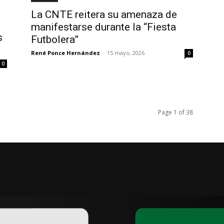
La CNTE reitera su amenaza de
manifestarse durante la “Fiesta
s
Futbolera”
René Ponce Hernández
-
15 mayo, 2026
0
0
Page 1 of 38