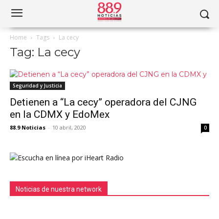
Home
Tags
La cecy
Tag: La cecy
Seguridad y Justicia
Detienen a “La cecy” operadora del CJNG
en la CDMX y EdoMex
88.9 Noticias
-
10 abril, 2020
0
Noticias de nuestra network