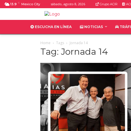
C
sábado, agosto 8, 2026
13.9
Mexico City
Grupo ACIR
ACI
ESCUCHA EN LÍNEA
NOTICIAS
TRÁF
Home
Tags
Jornada 14
Tag: Jornada 14