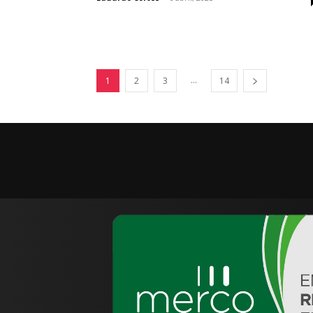
...
1
2
3
14