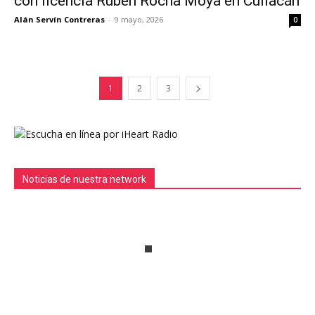
con licencia Rubén Rocha Moya en Culiacán
Alán Servín Contreras
-
9 mayo, 2026
0
1
2
3
Noticias de nuestra network