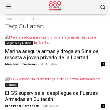
Home
Tags
Culiacán
Tag: Culiacán
Seguridad y Justicia
Marina asegura armas y droga en Sinaloa;
rescata a joven privado de la libertad
Alán Servín Contreras
-
30 julio, 2026
0
Noticias
El GS supervisa el despliegue de Fuerzas
Armadas en Culiacán
René Ponce Hernández
-
4 junio, 2026
0