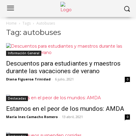
Home
Tags
Autobuses
Tag: autobuses
Información General
Descuentos para estudiantes y maestros
durante las vacaciones de verano
Diana Figueroa Trinidad
-
6 julio, 2021
0
Destacadas
Estamos en el peor de los mundos: AMDA
María Ines Camacho Romero
-
13 abril, 2021
0