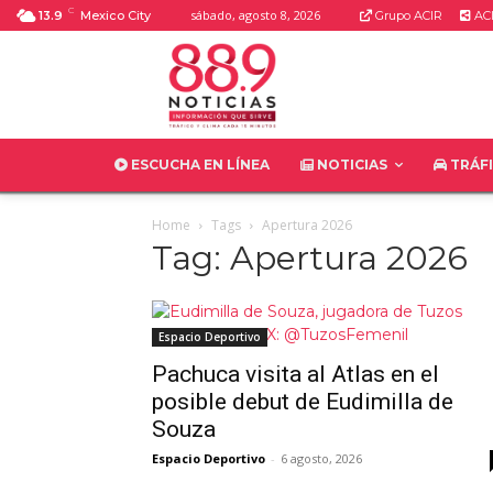
C
sábado, agosto 8, 2026
13.9
Mexico City
Grupo ACIR
ACI
ESCUCHA EN LÍNEA
NOTICIAS
TRÁF
Home
Tags
Apertura 2026
Tag: Apertura 2026
Espacio Deportivo
Pachuca visita al Atlas en el
posible debut de Eudimilla de
Souza
Espacio Deportivo
-
6 agosto, 2026