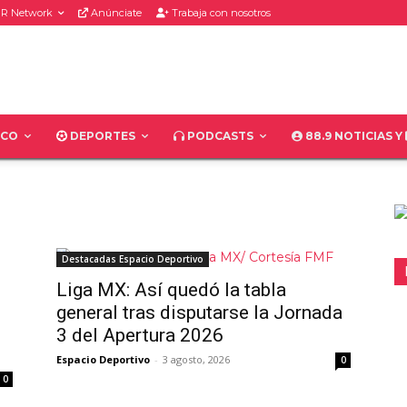
R Network
Anúnciate
Trabaja con nosotros
ICO
DEPORTES
PODCASTS
88.9 NOTICIAS Y
Destacadas Espacio Deportivo
Liga MX: Así quedó la tabla
general tras disputarse la Jornada
3 del Apertura 2026
Espacio Deportivo
-
3 agosto, 2026
0
0