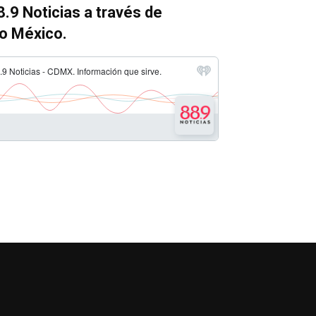
.9 Noticias a través de
io México.
clas de flecha arriba/abajo para aumentar o disminuir el volumen.