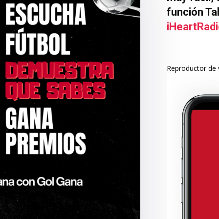
función Ta
iHeartRad
Reproductor de 