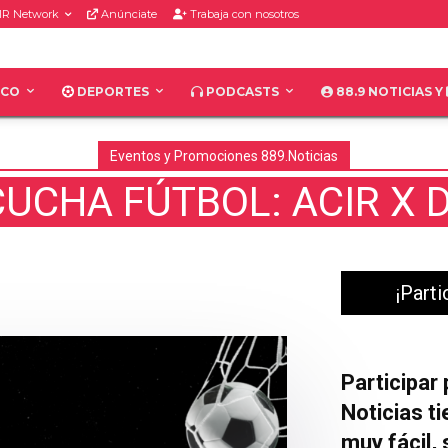
IR Network
Anúnciate
Trabaja con nosotros
ICO
DEPORTES
PODCASTS
88.9 NOTICIAS Y
Eventos y Promociones 889.Noticias
UCHA FÚTBOL: ACIR X 
¡Parti
Participar
Noticias t
muy fácil, 