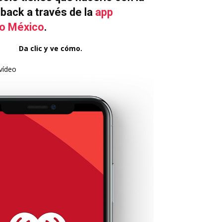
lback a través de la
app
io México
.
Da clic y ve cómo.
vídeo