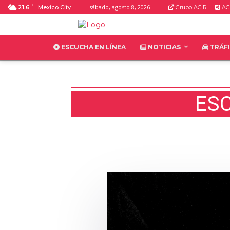
C
sábado, agosto 8, 2026
21.6
Mexico City
Grupo ACIR
AC
ESCUCHA EN LÍNEA
NOTICIAS
TRÁF
ESC