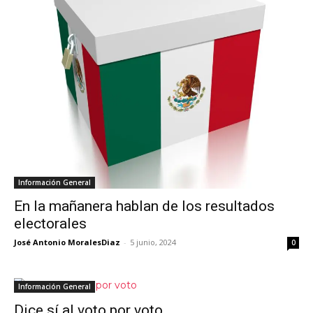
Información General
En la mañanera hablan de los resultados
electorales
José Antonio MoralesDiaz
-
5 junio, 2024
0
Información General
Dice sí al voto por voto