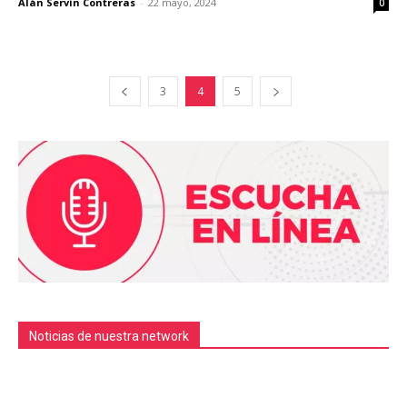
Alán Servín Contreras
-
22 mayo, 2024
0
3
4
5
Noticias de nuestra network