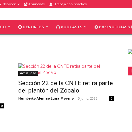
R Network
Anúnciate
Trabaja con nosotros
ICO
DEPORTES
PODCASTS
88.9 NOTICIAS Y
Actualidad
Sección 22 de la CNTE retira parte
del plantón del Zócalo
Humberto Alemao Luna Moreno
-
5 junio, 2025
0
0