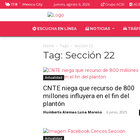
C
jueves, agosto 6, 2026
17.8
Mexico City
Grupo ACIR
ACI
ESCUCHA EN LÍNEA
NOTICIAS
TRÁF
Home
Tags
Sección 22
Tag: Sección 22
Actualidad
CNTE niega que recurso de 800
millones influyera en el fin del
plantón
Humberto Alemao Luna Moreno
-
6 junio, 2025
Actualidad