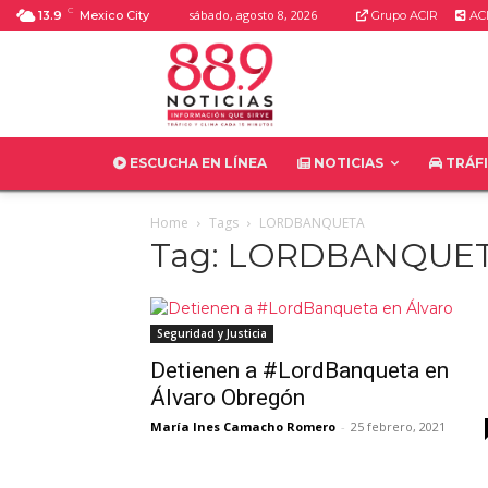
C
sábado, agosto 8, 2026
13.9
Mexico City
Grupo ACIR
ACI
ESCUCHA EN LÍNEA
NOTICIAS
TRÁF
Home
Tags
LORDBANQUETA
Tag: LORDBANQUE
Seguridad y Justicia
Detienen a #LordBanqueta en
Álvaro Obregón
María Ines Camacho Romero
-
25 febrero, 2021