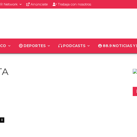
R Network
Anúnciate
Trabaja con nosotros
ICO
DEPORTES
PODCASTS
88.9 NOTICIAS Y
TA
0