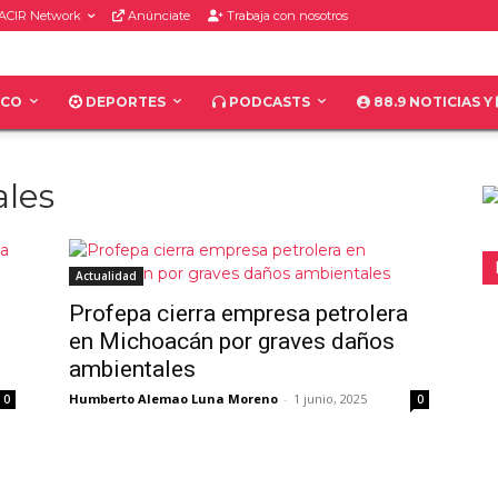
ACIR Network
Anúnciate
Trabaja con nosotros
ICO
DEPORTES
PODCASTS
88.9 NOTICIAS Y
ales
Actualidad
Profepa cierra empresa petrolera
en Michoacán por graves daños
ambientales
Humberto Alemao Luna Moreno
-
1 junio, 2025
0
0