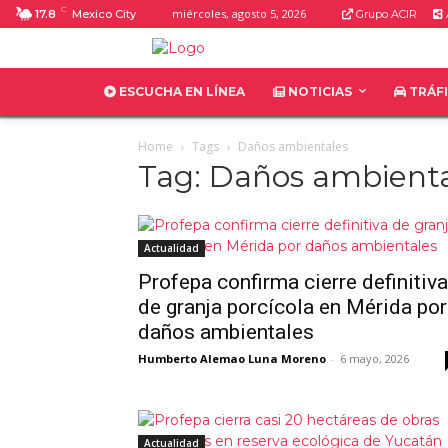
C
miércoles, agosto 5, 2026
17.8
Mexico City
Grupo ACIR
ESCUCHA EN LÍNEA
NOTICIAS
TRÁF
Home
Tags
Daños ambientales
Tag: Daños ambient
Actualidad
Profepa confirma cierre definitiva
de granja porcícola en Mérida por
daños ambientales
Humberto Alemao Luna Moreno
-
6 mayo, 2026
Actualidad