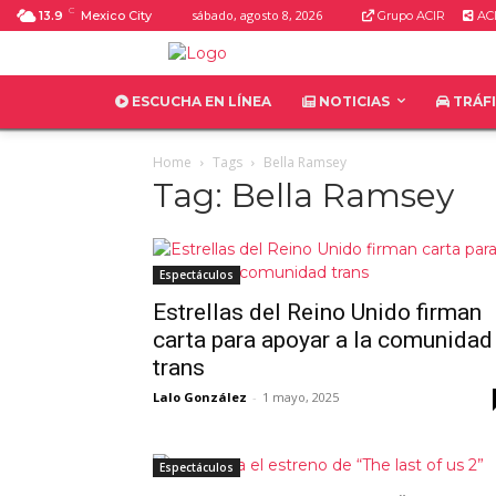
C
sábado, agosto 8, 2026
13.9
Mexico City
Grupo ACIR
ACI
ESCUCHA EN LÍNEA
NOTICIAS
TRÁF
Home
Tags
Bella Ramsey
Tag: Bella Ramsey
Espectáculos
Estrellas del Reino Unido firman
carta para apoyar a la comunidad
trans
Lalo González
-
1 mayo, 2025
Espectáculos