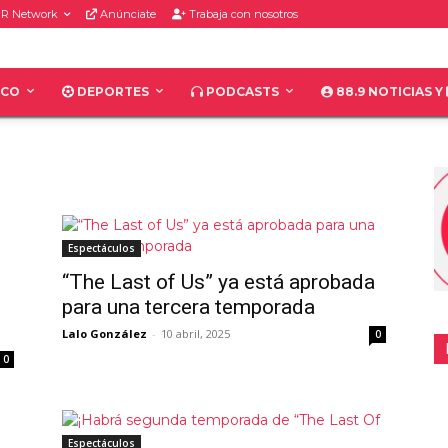
R Network
Anúnciate
Trabaja con nosotros
ICO
DEPORTES
PODCASTS
88.9 NOTICIAS Y
Espectáculos
“The Last of Us” ya está aprobada
para una tercera temporada
Lalo González
-
10 abril, 2025
0
0
Espectáculos