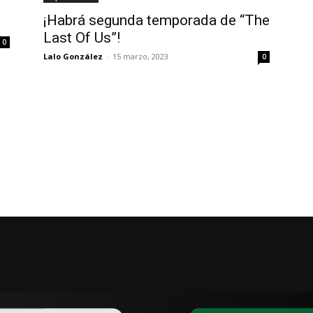
¡Habrá segunda temporada de “The
Last Of Us”!
0
Lalo González
-
15 marzo, 2023
0