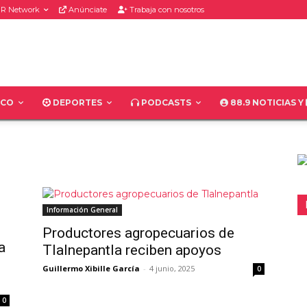
R Network
Anúnciate
Trabaja con nosotros
ICO
DEPORTES
PODCASTS
88.9 NOTICIAS Y
Información General
Productores agropecuarios de
a
Tlalnepantla reciben apoyos
Guillermo Xibille García
-
4 junio, 2025
0
0