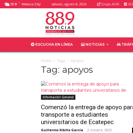
C
sábado, agosto 8, 2026
13.9
Mexico City
Grupo ACIR
ACI
ESCUCHA EN LÍNEA
NOTICIAS
TRÁF
Home
Tags
Apoyos
Tag: apoyos
Información General
Comenzó la entrega de apoyo par
transporte a estudiantes
universitarios de Ecatepec
Guillermo Xibille García
-
2 octubre, 2025