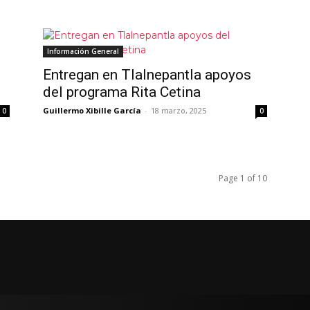
Información General
Entregan en Tlalnepantla apoyos
del programa Rita Cetina
Guillermo Xibille García
-
18 marzo, 2025
0
0
Page 1 of 10