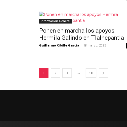
Información General
Ponen en marcha los apoyos
Hermila Galindo en Tlalnepantla
Guillermo Xibille García
-
18 marzo, 2025
...
1
2
3
10