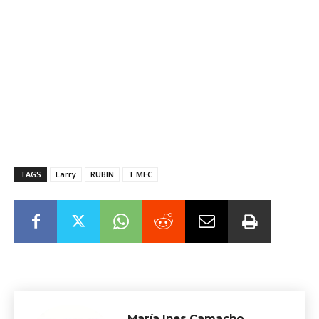
TAGS
Larry
RUBIN
T.MEC
María Ines Camacho