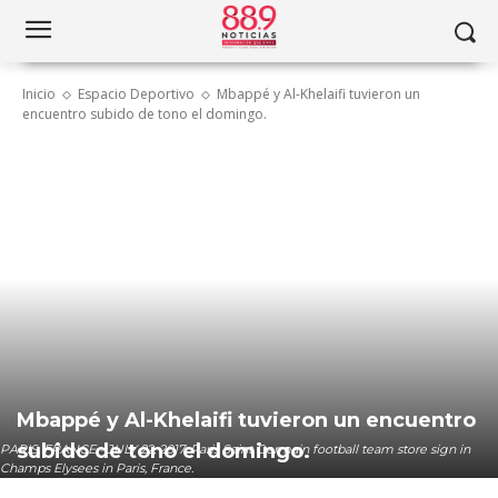
Inicio
Espacio Deportivo
Mbappé y Al-Khelaifi tuvieron un
encuentro subido de tono el domingo.
Mbappé y Al-Khelaifi tuvieron un encuentro
subido de tono el domingo.
PARIS, FRANCE - JULY 22, 2017: Paris Saint Germain football team store sign in
Champs Elysees in Paris, France.