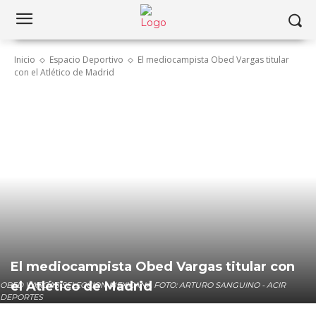
Inicio
Espacio Deportivo
El mediocampista Obed Vargas titular
con el Atlético de Madrid
El mediocampista Obed Vargas titular con
el Atlético de Madrid
OBED VARGAS SELECCION MEXICANA FOTO: ARTURO SANGUINO - ACIR
DEPORTES