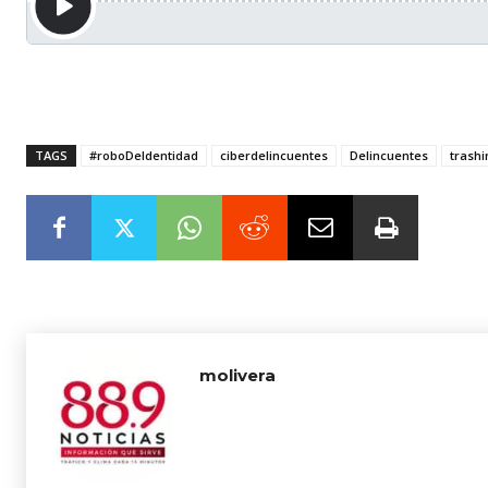
TAGS
#roboDeIdentidad
ciberdelincuentes
Delincuentes
trash
molivera