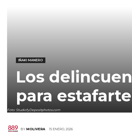
IÑAKI MANERO
Los delincuen
para estafarte
Foto: StudiofyDepositphotos.com
15 ENERO, 2026
BY
MOLIVERA