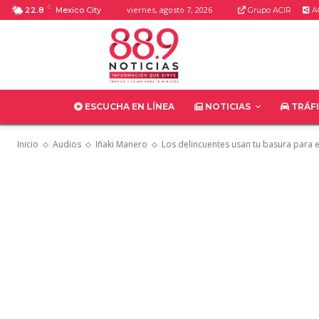
C
viernes, agosto 7, 2026
22.8
Mexico City
Grupo ACIR
AC
ESCUCHA EN LÍNEA
NOTICIAS
TRÁF
Inicio
Audios
Iñaki Manero
Los delincuentes usan tu basura para e