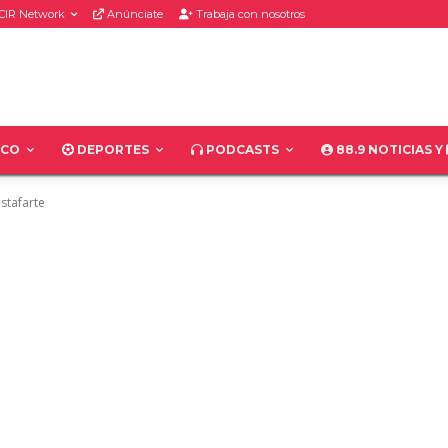
IR Network
Anúnciate
Trabaja con nosotros
ICO
DEPORTES
PODCASTS
88.9 NOTICIAS Y
stafarte