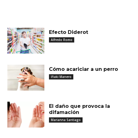
MUST READ
Efecto Diderot
Alfredo Romo
Cómo acariciar a un perro
Iñaki Manero
El daño que provoca la
difamación
Marianna Santiago